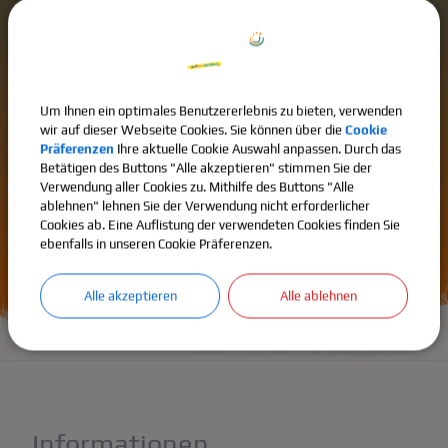
Krankheiten
Schulbegleiter
Fundgegenstände
Unterrichtszeiten
Um Ihnen ein optimales Benutzererlebnis zu bieten, verwenden
Schülerparlament
Sicherheit
wir auf dieser Webseite Cookies. Sie können über die
Cookie
Präferenzen
Ihre aktuelle Cookie Auswahl anpassen. Durch das
Ganztag
Zeugnisse
Betätigen des Buttons "Alle akzeptieren" stimmen Sie der
Verwendung aller Cookies zu. Mithilfe des Buttons "Alle
ablehnen" lehnen Sie der Verwendung nicht erforderlicher
Cookies ab. Eine Auflistung der verwendeten Cookies finden Sie
Alle Anzeigen
ebenfalls in unseren Cookie Präferenzen.
Alle akzeptieren
Alle ablehnen
Informationen